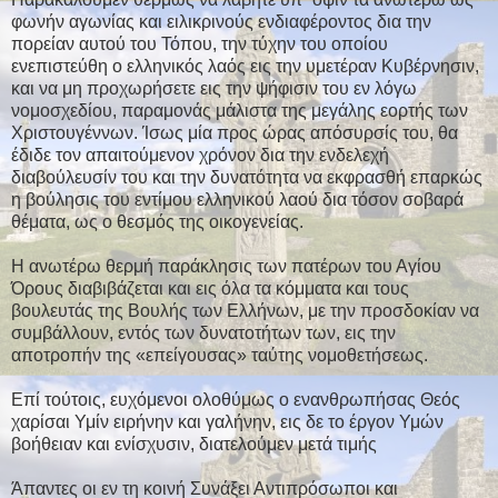
φωνήν αγωνίας και ειλικρινούς ενδιαφέροντος δια την
πορείαν αυτού του Τόπου, την τύχην του οποίου
ενεπιστεύθη ο ελληνικός λαός εις την υμετέραν Κυβέρνησιν,
και να μη προχωρήσετε εις την ψήφισιν του εν λόγω
νομοσχεδίου, παραμονάς μάλιστα της μεγάλης εορτής των
Χριστουγέννων. Ίσως μία προς ώρας απόσυρσίς του, θα
έδιδε τον απαιτούμενον χρόνον δια την ενδελεχή
διαβούλευσίν του και την δυνατότητα να εκφρασθή επαρκώς
η βούλησις του εντίμου ελληνικού λαού δια τόσον σοβαρά
θέματα, ως ο θεσμός της οικογενείας.
Η ανωτέρω θερμή παράκλησις των πατέρων του Αγίου
Όρους διαβιβάζεται και εις όλα τα κόμματα και τους
βουλευτάς της Βουλής των Ελλήνων, με την προσδοκίαν να
συμβάλλουν, εντός των δυνατοτήτων των, εις την
αποτροπήν της «επείγουσας» ταύτης νομοθετήσεως.
Επί τούτοις, ευχόμενοι ολοθύμως ο ενανθρωπήσας Θεός
χαρίσαι Υμίν ειρήνην και γαλήνην, εις δε το έργον Υμών
βοήθειαν και ενίσχυσιν, διατελούμεν μετά τιμής
Άπαντες οι εν τη κοινή Συνάξει Αντιπρόσωποι και