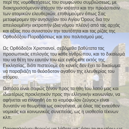
περί της νομοθετήσεως του συμφώνου συμβιώσεως, με
διακηρυσσόμενον στόχον την ισότητα και την προάσπισιν
των ατομικών ελευθεριών, επιθυμούμεν όπως Σας
μεταφέρομεν την ανησυχίαν του Αγίου Όρους δια την
απειλουμένην εκτροπήν (δια νόμου πλέον) από τας αρχάς
και αξίας που συνιστούν την ταυτότητα και τας ρίζας της
Ορθοδόξου Παραδόσεως και του πολιτισμού μας.
Ως Ορθόδοξοι Χριστιανοί, σεβόμεθα βαθύτατα τας
προσωπικάς επιλογάς του κάθε ανθρώπου, και το δικαίωμά
του να θέτη τον εαυτόν του είτε εντός είτε εκτός της
Εκκλησίας, διότι πιστεύομε ότι κανείς δεν έχει το δικαίωμα
να παραβιάζη το θεόσδοτον αγαθόν της ελευθερίας του
ατόμου.
Ωστόσο είναι σαφώς ξένον προς τα ήθη του λαού μας και
ιδιαιτέρως προκλητικόν προς την ελληνικήν κοινωνίαν, να
αφήνεται να εννοηθή ότι το «ομόφυλον ζεύγος» είναι
δυνατόν να θεωρήται ως οικογένεια, με όλας τας εντεύθεν
νομικάς και κοινωνικάς συνεπείας, ως η υιοθεσία τέκνων
κλπ.
Παρακαλούμεν θερμώς να λάβητε υπ᾽ όψιν τα ανωτέρω ως