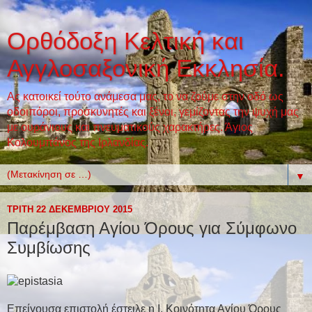
Ορθόδοξη Κελτική και
Αγγλοσαξονική Εκκλησία.
Ας κατοικεί τούτο ανάμεσα μας, το να ζούμε στην οδό ως
οδοιπόροι, προσκυνητές και ξένοι, γεμίζοντας την ψυχή μας
με ουράνιους και πνευματικούς χαρακτήρες. Άγιος
Κολουμπάνος της Ιρλανδίας.
▼
ΤΡΊΤΗ 22 ΔΕΚΕΜΒΡΊΟΥ 2015
Παρέμβαση Αγίου Όρους για Σύμφωνο
Συμβίωσης
Επείγουσα επιστολή έστειλε η Ι. Κοινότητα Αγίου Όρους