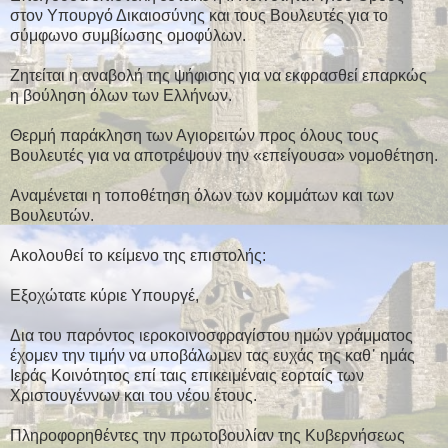
στον Υπουργό Δικαιοσύνης και τους Βουλευτές για το
σύμφωνο συμβίωσης ομοφύλων.
Ζητείται η αναβολή της ψήφισης για να εκφρασθεί επαρκώς
η βούληση όλων των Ελλήνων.
Θερμή παράκληση των Αγιορειτών προς όλους τους
Βουλευτές για να αποτρέψουν την «επείγουσα» νομοθέτηση.
Αναμένεται η τοποθέτηση όλων των κομμάτων και των
Βουλευτών.
Ακολουθεί το κείμενο της επιστολής:
Εξοχώτατε κύριε Υπουργέ,
Δια του παρόντος ιεροκοινοσφραγίστου ημών γράμματος
έχομεν την τιμήν να υποβάλωμεν τας ευχάς της καθ᾽ ημάς
Ιεράς Κοινότητος επί ταις επικειμέναις εορταίς των
Χριστουγέννων και του νέου έτους.
Πληροφορηθέντες την πρωτοβουλίαν της Κυβερνήσεως